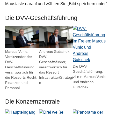
Maustaste darauf und wählen Sie „Bild speichern unter“.
Die DVV-Geschäftsführung
Show larger version for:
Show larger version for:
Show larger version for
Marcus Vunic,
Andreas Gutschek,
Vorsitzender der
DVV-
DVV-
Geschäftsführer,
Die DVV-
Geschäftsführung,
verantwortlich für
Geschäftsführung:
verantwortlich für
das Ressort
v.l.n.r. Marcus Vunic
die Ressorts Recht,
Infrastruktur/Strategi
und Andreas
Finanzen und
e
Gutschek
Personal
Die Konzernzentrale
Show larger version for:
Show larger version for:
Show larger version for