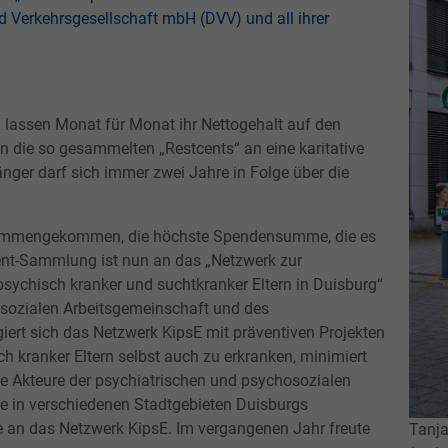
funktioniert.
d Verkehrsgesellschaft mbH (DVV) und all ihrer
Name
Cookie-Informationen anzeigen
cookie_optin
Anbieter
sgalinski Internet Services
Analyse
d lassen Monat für Monat ihr Nettogehalt auf den
Diese Cookies werden zu Analysezwecken zur Optimierung der Website
Laufzeit
1 Jahr
genutzt
 die so gesammelten „Restcents“ an eine karitative
nger darf sich immer zwei Jahre in Folge über die
Dieses Cookie wird verwendet, um Ihre Cookie-
Zweck
Name
Cookie-Informationen anzeigen
CONSENT
Einstellungen für diese Website zu speichern.
Anbieter
.youtube-nocookie.com
sammengekommen, die höchste Spendensumme, die es
Externe Inhalte
ent-Sammlung ist nun an das „Netzwerk zur
Name
_et_coid
Wir verwenden auf unserer Webseite externe Inhalte, um Ihnen
Laufzeit
2 Jahre
sychisch kranker und suchtkranker Eltern in Duisburg“
zusätzliche Informationen anzubieten.
Duisburger Versorgungs- und
hosozialen Arbeitsgemeinschaft und des
Anbieter
YouTube setzt dieses Cookie über eingebettete
Verkehrsgesellschaft mbH
Name
Cookie-Informationen anzeigen
__Secure-ENID
ert sich das Netzwerk KipsE mit präventiven Projekten
Zweck
YouTube-Videos und registriert anonyme
h kranker Eltern selbst auch zu erkranken, minimiert
statistische Daten
Laufzeit
1 Jahr
Anbieter
Youtube
ne Akteure der psychiatrischen und psychosozialen
e in verschiedenen Stadtgebieten Duisburgs
Dieses Cookie wird zum Zwecke der Cookie-
Laufzeit
13 Monate
Zweck
Name
_pk_id
e an das Netzwerk KipsE. Im vergangenen Jahr freute
Tanja
Erkennung und Matomo Analytics verwendet.