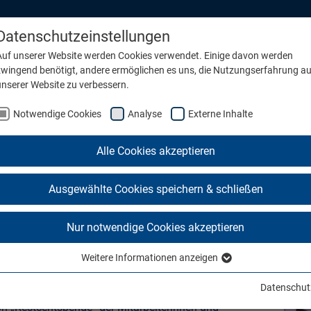
Datenschutzeinstellungen
Auf unserer Website werden Cookies verwendet. Einige davon werden
zwingend benötigt, andere ermöglichen es uns, die Nutzungserfahrung au
Submenu for "Konzern"
unserer Website zu verbessern.
Notwendige Cookies
Analyse
Externe Inhalte
Alle Cookies akzeptieren
Konzerns spenden 9.362,02 Eur
Ausgewählte Cookies speichern & schließen
Nur notwendige Cookies akzeptieren
Weitere Informationen anzeigen
Notwendige Cookies
hwörtlich, wenn man auch kleinste Geldbeträge
Notwendige Cookies werden für grundlegende Funktionen der Website
Datenschut
t zu einer stattlichen Summe anhäufen. Vereinfacht
benötigt. Dadurch ist gewährleistet, dass die Website einwandfrei
ion „Restcentspende“ der Mitarbeiterinnen und