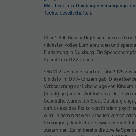
Mitarbeiter der Duisburger Versorgungs- un
Tochtergesellschaften.
Über 1.800 Beschäftigte beteiligen sich un
nächsten vollen Euro abrunden und spenden
Einrichtung in Duisburg. Ein Spendenempfä
Spende der DVV freuen.
936.202 Restcents sind im Jahr 2025 zu
bis dato im DVV-Konzern gab. Diese Restc
Verbesserung der Lebenslage von Kindern p
(KipsE) gegangen. Auf Initiative der Psyc
Gesundheitsamts der Stadt Duisburg engagi
dafür, dass das Risiko von Kindern psychisc
wird. In dem Netzwerk arbeiten verschiede
Versorgungslandschaft sowie der Suchthilf
zusammen. Es ist bereits die zweite Spend