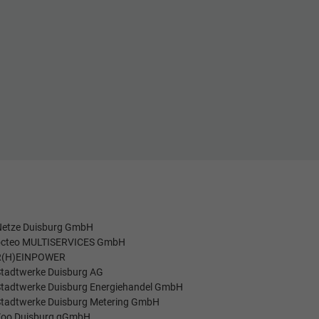
Netze Duisburg GmbH
octeo MULTISERVICES GmbH
R(H)EINPOWER
tadtwerke Duisburg AG
tadtwerke Duisburg Energiehandel GmbH
tadtwerke Duisburg Metering GmbH
Zoo Duisburg gGmbH