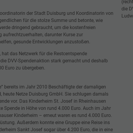
(rech
Dieses Cookie wird von Google verwendet, um
Duisburger Versorgungs- und
die 
Anbieter
betrügerische Login-Versuche zu verhindern. Es
Verkehrsgesellschaft mbH
oordinatorin der Stadt Duisburg und Koordinatorin von
Ludw
Zweck
enthält eine User ID, die auch für Statistik- und
endlichen für die stolze Summe und betonte, wie
Marketing-Zwecke nach einem erfolgreichen
Laufzeit
13 Monate
 werde dringend gebraucht, um die kostenfreien
Login verwendet wird.
 aufrechtzuerhalten, darunter Kurse zur
Speichert einige wenige Details über den Nutzer
helfen, gesunde Entwicklungen anzustoßen.
Zweck
oder die Nutzerin, z. B. eine eindeutige Besucher
ID
 hat das Netzwerk für die Restcentspende
ür die DVV-Spendenaktion stark gemacht und deshalb
000 Euro zu übergeben.
Name
_pk_ses
Duisburger Versorgungs- und
Anbieter
e“ bereits im Jahr 2010 Beschäftigte der damaligen
Verkehrsgesellschaft mbH
H, heute Netze Duisburg GmbH. Sie schlugen damals
ende vor. Das Kinderheim St. Josef in Rheinhausen
Laufzeit
30 Min
ste Spende in Höhe von rund 4.000 Euro. Auch im Jahr
Kurzlebiges Cookie zur vorübergehenden
auser Kinderheim – erneut waren es rund 4.000 Euro.
Zweck
Speicherung von Daten für den Besuch
üstung. Außerdem konnte eine Gruppe eine Reise ins
derheim Sankt Josef sogar über 4.200 Euro, die in eine