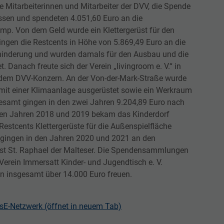
e Mitarbeiterinnen und Mitarbeiter der DVV, die Spende
ssen und spendeten 4.051,60 Euro an die
mp. Von dem Geld wurde ein Klettergerüst für den
ngen die Restcents in Höhe von 5.869,49 Euro an die
hinderung und wurden damals für den Ausbau und die
 Danach freute sich der Verein „livingroom e. V.“ in
 dem DVV-Konzern. An der Von-der-Mark-Straße wurde
it einer Klimaanlage ausgerüstet sowie ein Werkraum
gesamt gingen in den zwei Jahren 9.204,89 Euro nach
en Jahren 2018 und 2019 bekam das Kinderdorf
stcents Klettergerüste für die Außenspielfläche
 gingen in den Jahren 2020 und 2021 an den
st St. Raphael der Malteser. Die Spendensammlungen
rein Immersatt Kinder- und Jugendtisch e. V.
n insgesamt über 14.000 Euro freuen.
sE-Netzwerk (öffnet in neuem Tab)