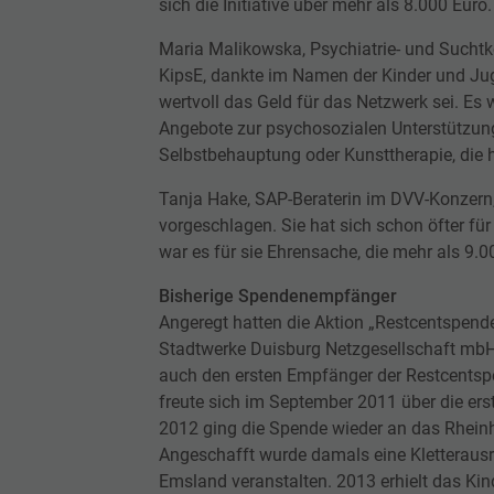
sich die Initiative über mehr als 8.000 Euro.
Maria Malikowska, Psychiatrie- und Suchtk
KipsE, dankte im Namen der Kinder und Jug
wertvoll das Geld für das Netzwerk sei. Es
Angebote zur psychosozialen Unterstützung
Selbstbehauptung oder Kunsttherapie, die 
Tanja Hake, SAP-Beraterin im DVV-Konzern,
vorgeschlagen. Sie hat sich schon öfter f
war es für sie Ehrensache, die mehr als 9.
Bisherige Spendenempfänger
Angeregt hatten die Aktion „Restcentspend
Stadtwerke Duisburg Netzgesellschaft mb
auch den ersten Empfänger der Restcentsp
freute sich im September 2011 über die er
2012 ging die Spende wieder an das Rheinh
Angeschafft wurde damals eine Kletterausr
Emsland veranstalten. 2013 erhielt das Kin