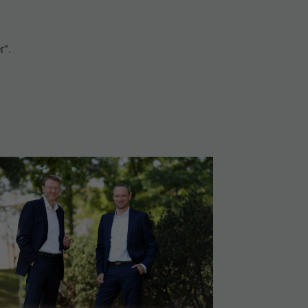
r“.
rger version for: