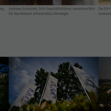
ng,
Andreas Gutschek, DVV-Geschäftsführer, verantwortlich
Die DVV-
für das Ressort Infrastruktur/Strategie
Andreas
Show larger version for:
Show la