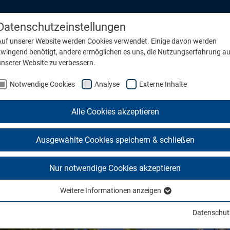
Datenschutzeinstellungen
Auf unserer Website werden Cookies verwendet. Einige davon werden
zwingend benötigt, andere ermöglichen es uns, die Nutzungserfahrung au
Submenu for "Konzern"
unserer Website zu verbessern.
Notwendige Cookies
Analyse
Externe Inhalte
 Partner in Mobilität, Versor
Alle Cookies akzeptieren
Ausgewählte Cookies speichern & schließen
Nur notwendige Cookies akzeptieren
Weitere Informationen anzeigen
Notwendige Cookies
Notwendige Cookies werden für grundlegende Funktionen der Website
Datenschut
benötigt. Dadurch ist gewährleistet, dass die Website einwandfrei