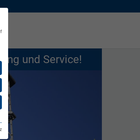
f
gung und Service!
z